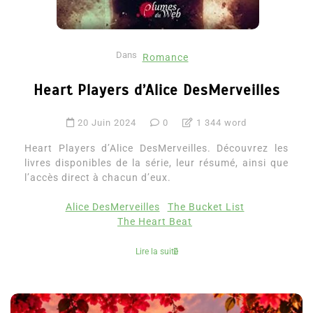
Dans
Romance
Heart Players d’Alice DesMerveilles
20 Juin 2024
0
1 344 word
Heart Players d’Alice DesMerveilles. Découvrez les
livres disponibles de la série, leur résumé, ainsi que
l’accès direct à chacun d’eux.
Alice DesMerveilles
The Bucket List
The Heart Beat
Lire la suite