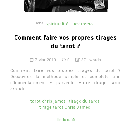
Dans
Spiritualité - Dev Perso
Comment faire vos propres tirages
du tarot ?
7 Mar 2019
0
871 words
Comment faire vos propres tirages du tarot ?
Découvrez la méthode simple et complète afin
d’immédiatement y parvenir. Votre tirage tarot
gratuit...
tarot chris james
tirage du tarot
tirage tarot Chris James
Lire la suite