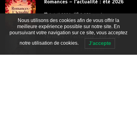
Romances – l’actualité : été 2026
6 Juil 2026
3 052 words
Nous utilisons des cookies afin de vous offrir la
meilleure expérience possible sur notre site. En
poursuivant votre navigation sur ce site, vous acceptez
Thrillers – l’actualité : été 2026
notre utilisation de cookies.
J'accepte
4 Juil 2026
2 995 words
Le coupable n’est pas Camille de
Clara Delcourt
0
4 779 words
Romances – l’actualité : été 2026
0
3 052 words