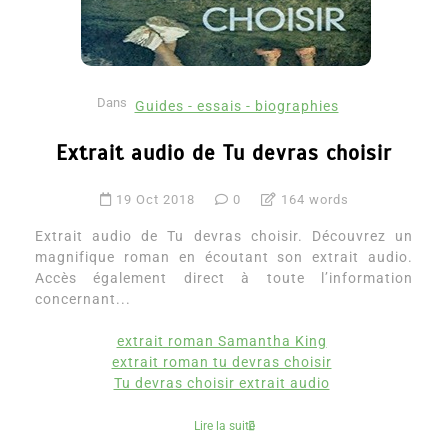
Dans
Guides - essais - biographies
Extrait audio de Tu devras choisir
19 Oct 2018
0
164 words
Extrait audio de Tu devras choisir. Découvrez un
magnifique roman en écoutant son extrait audio.
Accès également direct à toute l’information
concernant...
extrait roman Samantha King
extrait roman tu devras choisir
Tu devras choisir extrait audio
Lire la suite