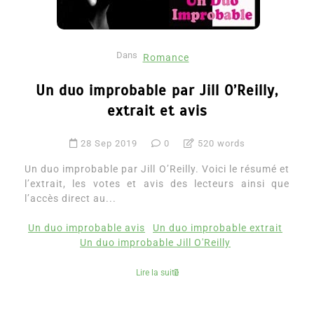
Dans
Romance
Un duo improbable par Jill O’Reilly,
extrait et avis
28 Sep 2019
0
520 words
Un duo improbable par Jill O’Reilly. Voici le résumé et
l’extrait, les votes et avis des lecteurs ainsi que
l’accès direct au...
Un duo improbable avis
Un duo improbable extrait
Un duo improbable Jill O'Reilly
Lire la suite