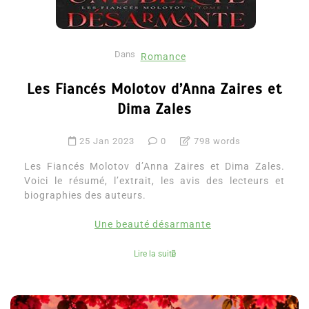
Dans
Romance
Les Fiancés Molotov d’Anna Zaires et
Dima Zales
25 Jan 2023
0
798 words
Les Fiancés Molotov d’Anna Zaires et Dima Zales.
Voici le résumé, l’extrait, les avis des lecteurs et
biographies des auteurs.
Une beauté désarmante
Lire la suite