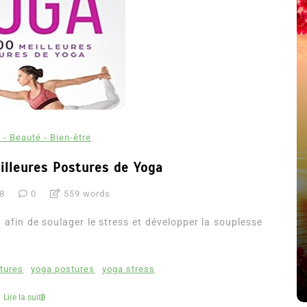
 - Beauté - Bien-être
illeures Postures de Yoga
18
0
559 words
été
Dans
Thriller
afin de soulager le stress et développer la souplesse
Le coupable n’est pas Camille
de Clara Delcourt
tures
yoga postures
yoga stress
8 Juil 2026
0
4 779 words
Lire la suite