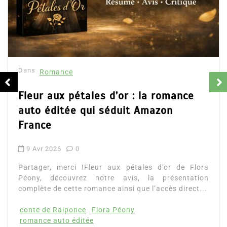
Dans
Romance
Fleur aux pétales d’or : la romance
auto éditée qui séduit Amazon
France
9 Avr 2026
0
Partager, merci !Fleur aux pétales d’or de Flora
Péony, découvrez notre avis, la présentation
complète de cette romance ainsi que l’accès direct...
conte de Raiponce
Flora Péony
romance auto éditée