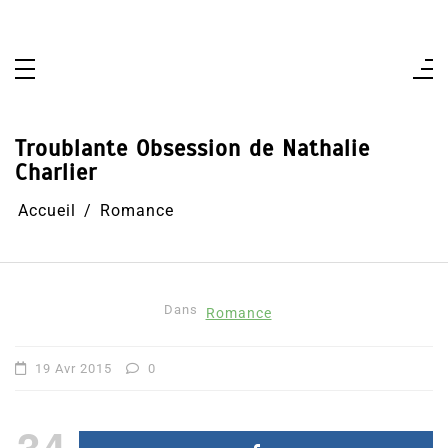
Aller
au
contenu
Troublante Obsession de Nathalie
Charlier
Accueil
Romance
Dans
Romance
19 Avr 2015
0
34