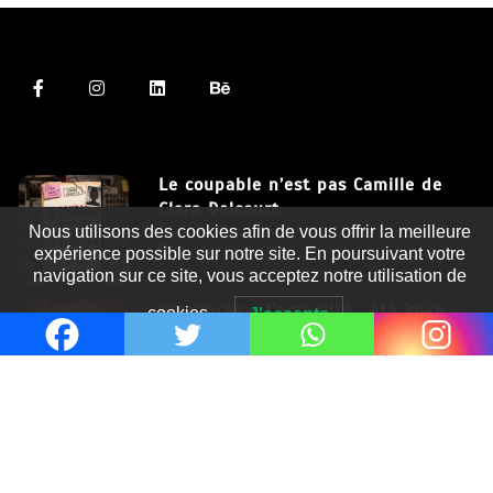
Le coupable n’est pas Camille de
Clara Delcourt
Nous utilisons des cookies afin de vous offrir la meilleure
8 Juil 2026
expérience possible sur notre site. En poursuivant votre
navigation sur ce site, vous acceptez notre utilisation de
Romances – l’actualité : été 2026
cookies.
J'accepte
6 Juil 2026
Thrillers – l’actualité : été 2026
4 Juil 2026