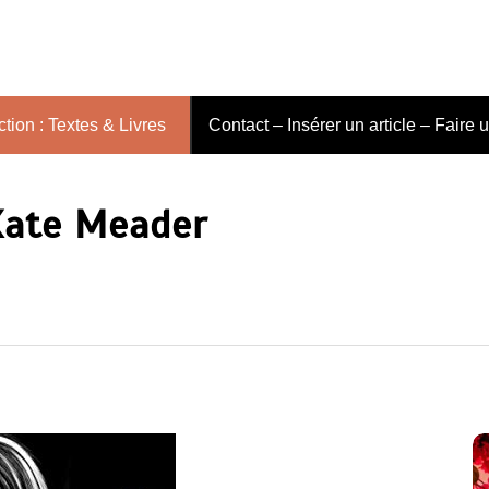
tion : Textes & Livres
Contact – Insérer un article – Faire 
Kate Meader