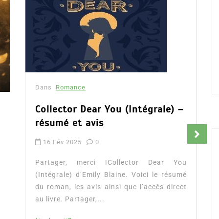
Dans
Romance
Collector Dear You (Intégrale) –
résumé et avis
16 Fév 2025
0
Partager, merci !Collector Dear You
(Intégrale) d’Emily Blaine. Voici le résumé
du roman, les avis ainsi que l’accès direct
au livre. Partager,...