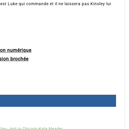
’est Luke qui commande et il ne laissera pas Kinsley lui
ion numérique
sion brochée
 feu
Hot in Chicago Kate Meader