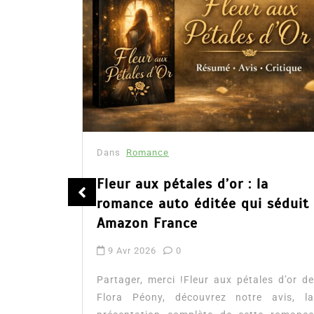
Dans
Romance
été
Fleur aux pétales d’or : la
romance auto éditée qui séduit
Amazon France
9 Avr 2026
0
tualité :
es à lire
Partager, merci !Fleur aux pétales d’or de
mour, les
Flora Péony, découvrez notre avis, la