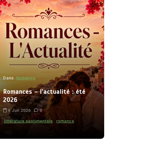
Dans
Romance
Romances – l’actualité : été
Dans
Thriller
2026
Le coupab
6 Juil 2026
0
de Clara 
littérature sentimentale
romance
8 Juil 2026