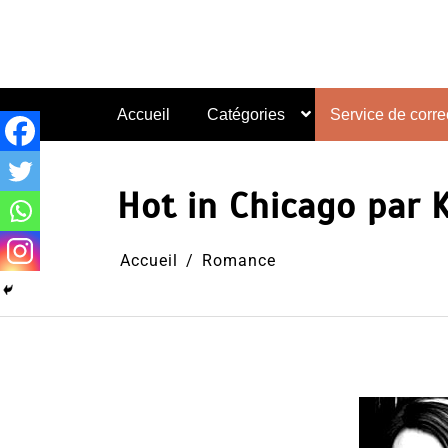
Aller
au
contenu
Accueil
Catégories
Service de correc
Hot in Chicago par 
Accueil
Romance