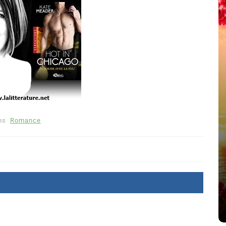
ns
Romance
été
Dans
Thriller
Le coupable n’est pas Camille
de Clara Delcourt
8 Juil 2026
0