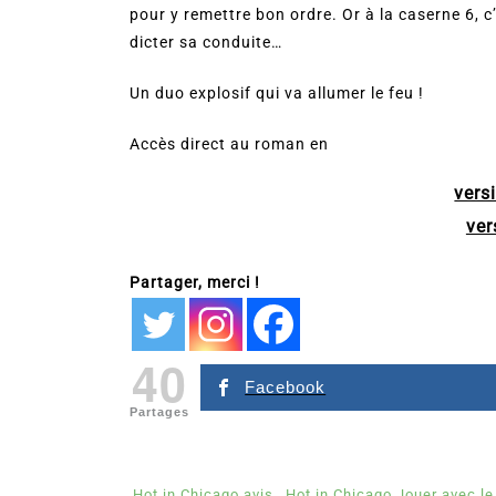
pour y remettre bon ordre. Or à la caserne 6, c
dicter sa conduite…
Un duo explosif qui va allumer le feu !
Accès direct au roman en
vers
ver
Partager, merci !
40
Facebook
Partages
Hot in Chicago avis
Hot in Chicago Jouer avec le