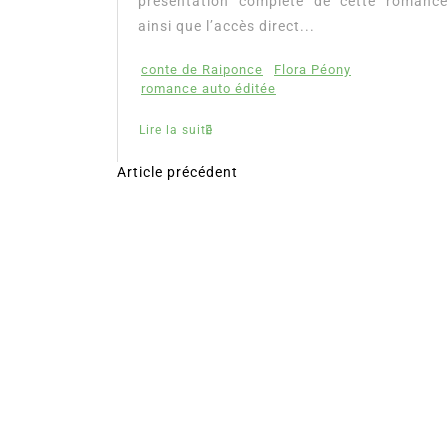
présentation complète de cette romance
ainsi que l’accès direct...
conte de Raiponce
Flora Péony
romance auto éditée
Lire la suite
Article précédent
N
a
v
i
g
a
t
i
o