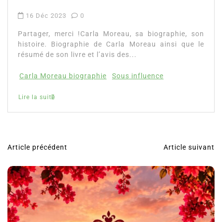
16 Déc 2023
0
Partager, merci !Carla Moreau, sa biographie, son
histoire. Biographie de Carla Moreau ainsi que le
résumé de son livre et l’avis des...
Carla Moreau biographie
Sous influence
Lire la suite
Article précédent
Article suivant
N
a
v
i
g