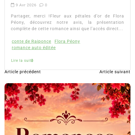
Article précédent
Article suivant
N
a
v
i
g
a
t