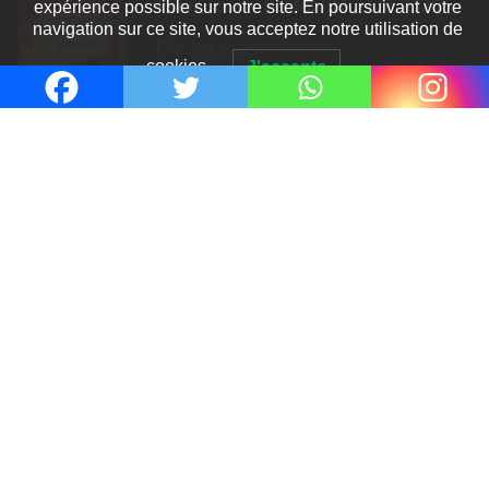
Romances – l’actualité : été 2026
cookies.
J'accepte
6 Juil 2026
Thrillers – l’actualité : été 2026
4 Juil 2026
Le coupable n’est pas Camille de
Clara Delcourt
0
Romances – l’actualité : été 2026
0