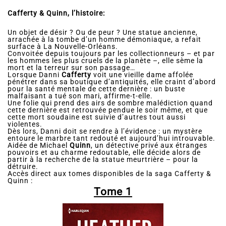
Cafferty & Quinn, l’histoire:
Un objet de désir ? Ou de peur ? Une statue ancienne,
arrachée à la tombe d’un homme démoniaque, a refait
surface à La Nouvelle-Orléans.
Convoitée depuis toujours par les collectionneurs – et par
les hommes les plus cruels de la planète –, elle sème la
mort et la terreur sur son passage…
Lorsque Danni
Cafferty
voit une vieille dame affolée
pénétrer dans sa boutique d’antiquités, elle craint d’abord
pour la santé mentale de cette dernière : un buste
malfaisant a tué son mari, affirme-t-elle.
Une folie qui prend des airs de sombre malédiction quand
cette dernière est retrouvée pendue le soir même, et que
cette mort soudaine est suivie d’autres tout aussi
violentes.
Dès lors, Danni doit se rendre à l’évidence : un mystère
entoure le marbre tant redouté et aujourd’hui introuvable.
Aidée de Michael
Quinn
, un détective privé aux étranges
pouvoirs et au charme redoutable, elle décide alors de
partir à la recherche de la statue meurtrière – pour la
détruire.
Accès direct aux tomes disponibles de la saga Cafferty &
Quinn :
Tome 1