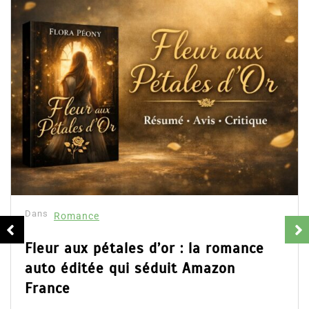
Dans
Romance
Collector Dear You (Intégrale) –
résumé et avis
16 Fév 2025
0
Partager, merci !Collector Dear You (Intégrale)
d’Emily Blaine. Voici le résumé du roman, les avis
ainsi que l’accès direct au livre. Partager,...
Lire la suite