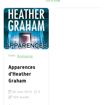
Lire la suite
Dans
Romance
Apparences
d’Heather
Graham
30 Juin 2015
0
322 words