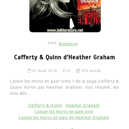
Dans
Romance
Cafferty & Quinn d’Heather Graham
21 Août 2016
0
513 words
Laisse les morts en paix tome 1 de la saga Cafferty &
Quinn écrite par Heather Graham. Son résumé, les
avis des...
Cafferty & Quinn
Heather Graham
Laisse les morts en paix avis
Laisse les morts en paix de Heather Graham