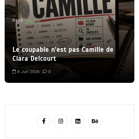
l
’
Dans
Thriller
a
r
t
Le coupable n’est pas Camille de
i
Clara Delcourt
c
l
8 Juil 2026
0
e