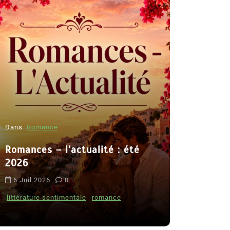
Dans
Romance
Romances – l’actualité : été
Dans
Thriller
2026
Le coupab
6 Juil 2026
0
de Clara 
littérature sentimentale
romance
8 Juil 2026