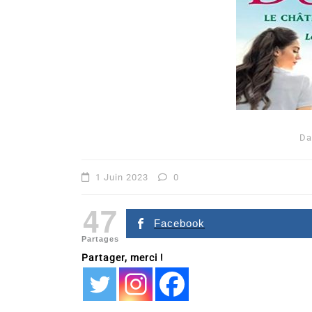
Da
Dans
Romance
1 Juin 2023
0
Romances – l’actualité : 
47
2026
Facebook
Partages
6 Juil 2026
0
Partager, merci !
littérature sentimentale
romance