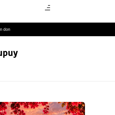
un don
upuy