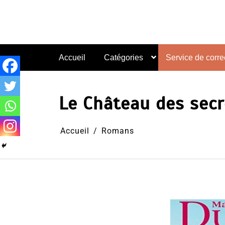
Aller
au
contenu
Accueil
Catégories
Service de correc
Le Château des sec
Accueil
Romans