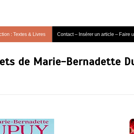
tion : Textes & Livres
Contact – Insérer un article – Faire 
rets de Marie-Bernadette D