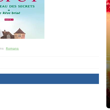
ns
Romans
été
Dans
Thriller
Le coupable n’est pas Camille
de Clara Delcourt
8 Juil 2026
0