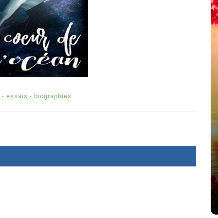
 - essais - biographies
été
Dans
Thriller
Le coupable n’est pas Camille
de Clara Delcourt
8 Juil 2026
0