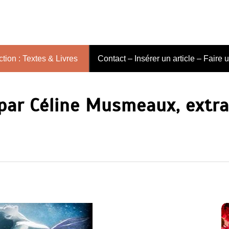
tion : Textes & Livres
Contact – Insérer un article – Faire 
par Céline Musmeaux, extrai