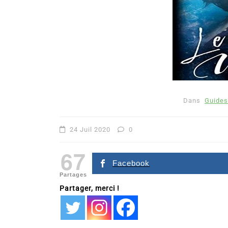
Dans
Guides
Dans
Romance
24 Juil 2020
0
Romances – l’actualité : 
67
2026
Facebook
Partages
6 Juil 2026
0
Partager, merci !
littérature sentimentale
romance