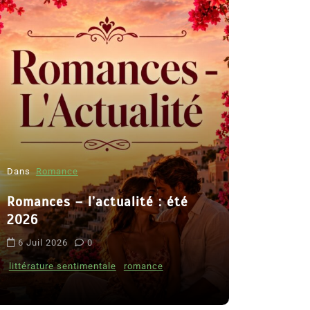
Dans
Romance
Romances – l’actualité : été
Dans
Thriller
2026
Le coupab
6 Juil 2026
0
de Clara 
littérature sentimentale
romance
8 Juil 2026