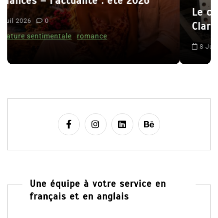
t
Le coupable n’est pas Camille de
i
Clara Delcourt
c
l
8 Juil 2026
0
e
Une équipe à votre service en
français et en anglais