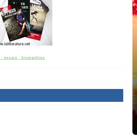
 - essais - biographies
été
Dans
Thriller
Le coupable n’est pas Camille
de Clara Delcourt
8 Juil 2026
0