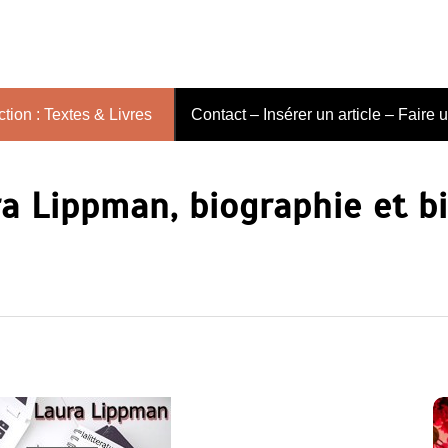
tion : Textes & Livres
Contact – Insérer un article – Faire 
a Lippman, biographie et bi