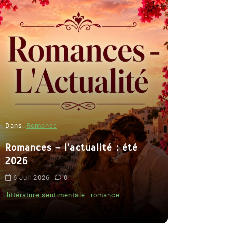
Dans
Romance
Romances – l’actualité : été
Dans
Thriller
2026
Le coupab
6 Juil 2026
0
de Clara 
littérature sentimentale
romance
8 Juil 2026