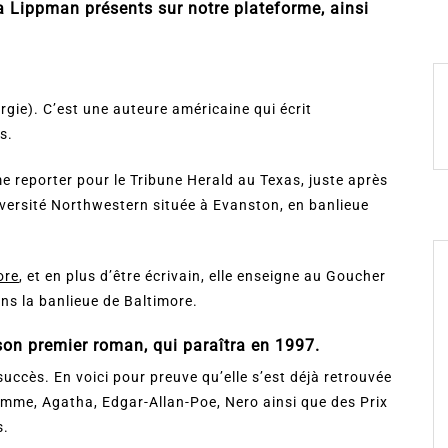
 Lippman présents sur notre plateforme, ainsi
gie). C’est une auteure américaine qui écrit
s.
e reporter pour le Tribune Herald au Texas, juste après
iversité Northwestern située à Evanston, en banlieue
ore
, et en plus d’être écrivain, elle enseigne au Goucher
ns la banlieue de Baltimore.
son premier roman, qui paraîtra en 1997.
succès. En voici pour preuve qu’elle s’est déjà retrouvée
omme, Agatha, Edgar-Allan-Poe, Nero ainsi que des Prix
s.