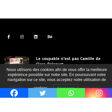
Le coupable n’est pas Camille de
Clara Delcourt
Nous utilisons des cookies afin de vous offrir la meilleure
8 Juil 2026
expérience possible sur notre site. En poursuivant votre
navigation sur ce site, vous acceptez notre utilisation de
Romances – l’actualité : été 2026
cookies.
J'accepte
6 Juil 2026