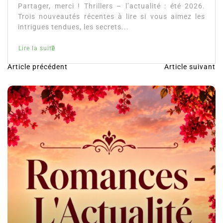
Partager, merci ! Thrillers – l’actualité : été 2026.
Trois nouveautés récentes à lire si vous aimez les
intrigues tendues, les secrets...
Lire la suite
Article précédent
Article suivant
N
a
v
i
g
a
t
i
o
n