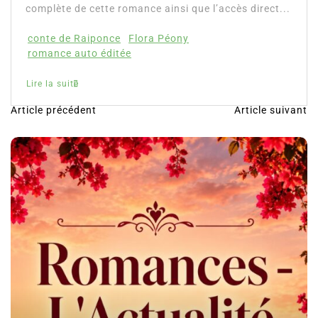
ette romance ainsi que l’accès direct...
ponce
Flora Péony
 éditée
Article précédent
Article suivant
N
a
v
i
g
a
t
i
o
n