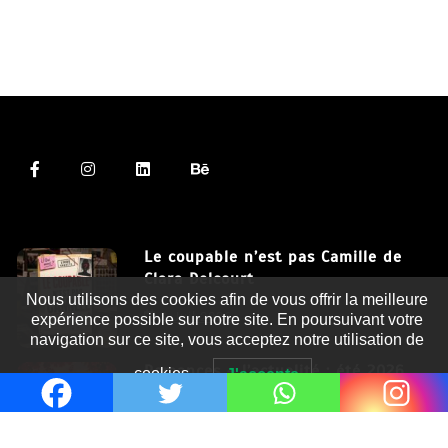
Le coupable n’est pas Camille de
Clara Delcourt
Nous utilisons des cookies afin de vous offrir la meilleure
8 Juil 2026
expérience possible sur notre site. En poursuivant votre
navigation sur ce site, vous acceptez notre utilisation de
Romances – l’actualité : été 2026
cookies.
J'accepte
6 Juil 2026