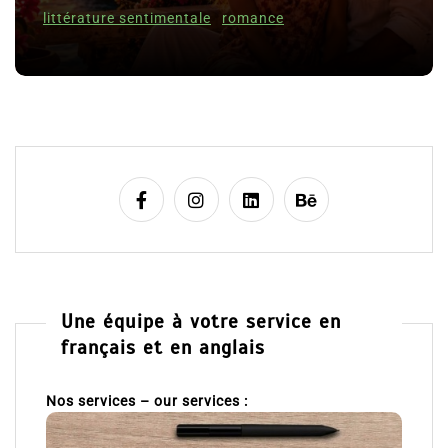
c
ture sentimentale
romance
l
8 Juil 202
e
Une équipe à votre service en
français et en anglais
Nos services – our services :