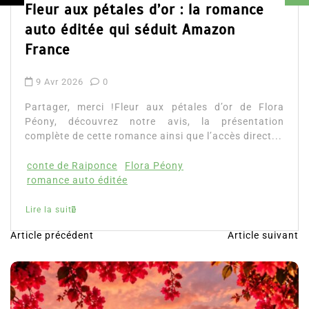
Fleur aux pétales d’or : la romance
auto éditée qui séduit Amazon
France
9 Avr 2026
0
Partager, merci !Fleur aux pétales d’or de Flora
Péony, découvrez notre avis, la présentation
complète de cette romance ainsi que l’accès direct...
conte de Raiponce
Flora Péony
romance auto éditée
Lire la suite
Article précédent
Article suivant
N
a
v
i