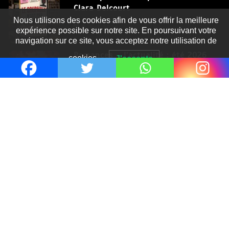
Clara Delcourt
Nous utilisons des cookies afin de vous offrir la meilleure
8 Juil 2026
expérience possible sur notre site. En poursuivant votre
navigation sur ce site, vous acceptez notre utilisation de
Romances – l’actualité : été 2026
cookies.
J'accepte
6 Juil 2026
Thrillers – l’actualité : été 2026
4 Juil 2026
Le coupable n’est pas Camille de
Clara Delcourt
0