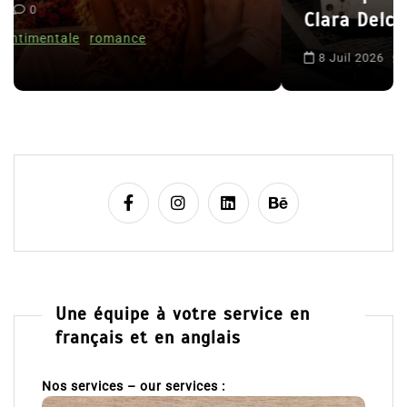
i
Clara Delcourt
c
l
8 Juil 2026
0
e
Une équipe à votre service en
français et en anglais
Nos services – our services :