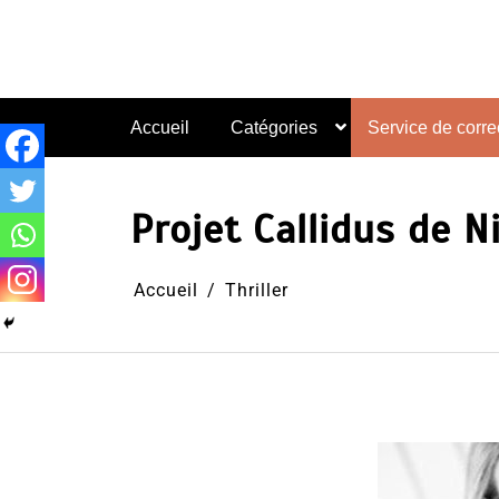
Aller
au
contenu
Accueil
Catégories
Service de correc
Projet Callidus de N
Accueil
Thriller