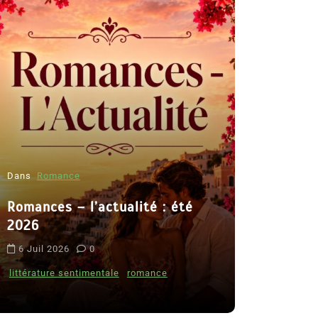
Dans
Romance
Romances – l’actualité : été
Dans
Thriller
2026
Le coupab
6 Juil 2026
0
de Clara 
littérature sentimentale
romance
8 Juil 2026