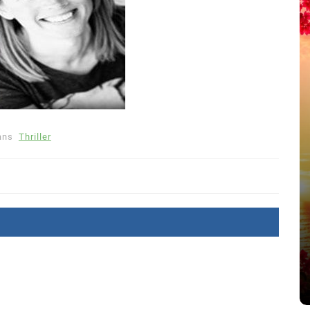
ans
Thriller
été
Dans
Thriller
Le coupable n’est pas Camille
de Clara Delcourt
8 Juil 2026
0