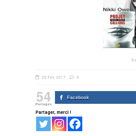
D
Dans
Romance
20 Fév 2017
0
Romances – l’actualité : 
54
2026
Facebook
Partages
6 Juil 2026
0
Partager, merci !
littérature sentimentale
romance