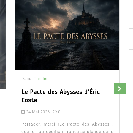
Dans
Thriller
Le Pacte des Abysses d’Éric
Costa
24 Mai 2026
0
Partager, merci !Le Pacte des Abysses :
quand l’autoédition française plonge dans