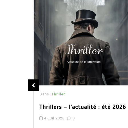
mille
Dans
Thriller
Thrillers – l’actualité : été 2026
4 Juil 2026
0
n’est pas
er tout à