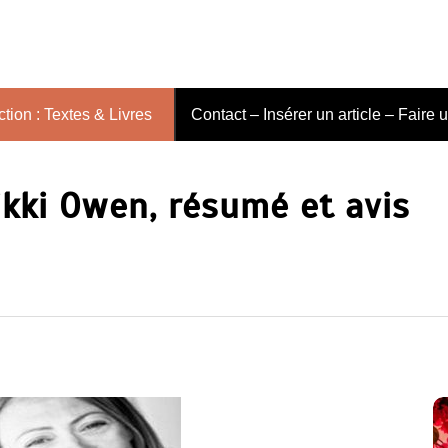
tion : Textes & Livres
Contact – Insérer un article – Faire 
ikki Owen, résumé et avis