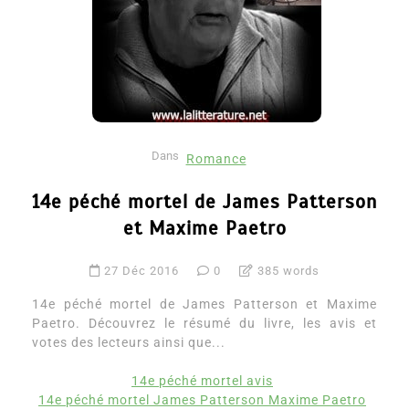
Dans
Romance
14e péché mortel de James Patterson
et Maxime Paetro
27 Déc 2016
0
385 words
14e péché mortel de James Patterson et Maxime
Paetro. Découvrez le résumé du livre, les avis et
votes des lecteurs ainsi que...
14e péché mortel avis
14e péché mortel James Patterson Maxime Paetro