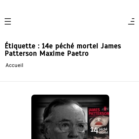
Aller
au
contenu
Étiquette :
14e péché mortel James
Patterson Maxime Paetro
Accueil