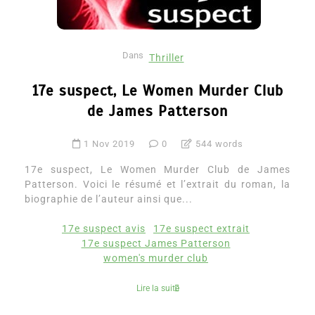
Dans
Thriller
17e suspect, Le Women Murder Club
de James Patterson
1 Nov 2019
0
544 words
17e suspect, Le Women Murder Club de James
Patterson. Voici le résumé et l’extrait du roman, la
biographie de l’auteur ainsi que...
17e suspect avis
17e suspect extrait
17e suspect James Patterson
women's murder club
Lire la suite