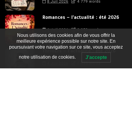
8 Juil 2026
4 779 words
Romances – l’actualité : été 2026
6 Juil 2026
3 052 words
Nous utilisons des cookies afin de vous offrir la
meilleure expérience possible sur notre site. En
poursuivant votre navigation sur ce site, vous acceptez
Thrillers – l’actualité : été 2026
notre utilisation de cookies.
J'accepte
4 Juil 2026
2 995 words
Le coupable n’est pas Camille de
Clara Delcourt
0
4 779 words
Romances – l’actualité : été 2026