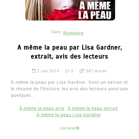
Dans
Romance
A même la peau par Lisa Gardner,
extrait, avis des lecteurs
2 Jan 2019
0
587 words
À même la peau par Lisa Gardner. Voici un extrait et
le résumé de l’histoire, les avis des lecteurs ainsi que
quelques...
À même la peau avis
À même la peau extrait
À même la peau Lisa Gardner
Lire la suite