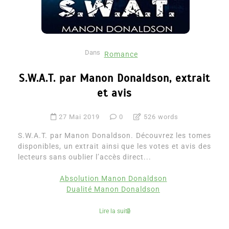
Dans
Romance
S.W.A.T. par Manon Donaldson, extrait
et avis
27 Mai 2019
0
526 words
S.W.A.T. par Manon Donaldson. Découvrez les tomes
disponibles, un extrait ainsi que les votes et avis des
lecteurs sans oublier l’accès direct...
Absolution Manon Donaldson
Dualité Manon Donaldson
Lire la suite