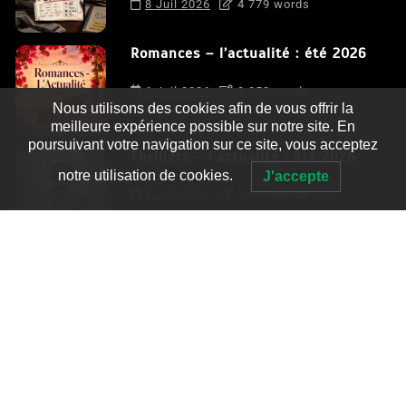
8 Juil 2026
4 779 words
Romances – l’actualité : été 2026
6 Juil 2026
3 052 words
Nous utilisons des cookies afin de vous offrir la
meilleure expérience possible sur notre site. En
poursuivant votre navigation sur ce site, vous acceptez
Thrillers – l’actualité : été 2026
notre utilisation de cookies.
J'accepte
4 Juil 2026
2 995 words
Le coupable n’est pas Camille de
Clara Delcourt
0
4 779 words
Romances – l’actualité : été 2026