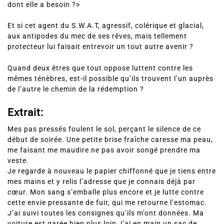
dont elle a besoin ?>
Et si cet agent du S.W.A.T, agressif, colérique et glacial,
aux antipodes du mec de ses rêves, mais tellement
protecteur lui faisait entrevoir un tout autre avenir ?
Quand deux êtres que tout oppose luttent contre les
mêmes ténèbres, est-il possible qu’ils trouvent l’un auprès
de l’autre le chemin de la rédemption ?
Extrait:
Mes pas pressés foulent le sol, perçant le silence de ce
début de soirée. Une petite brise fraîche caresse ma peau,
me faisant me maudire ne pas avoir songé prendre ma
veste.
Je regarde à nouveau le papier chiffonné que je tiens entre
mes mains et y relis l’adresse que je connais déjà par
cœur. Mon sang s’emballe plus encore et je lutte contre
cette envie pressante de fuir, qui me retourne l’estomac.
J’ai suivi toutes les consignes qu’ils m’ont données. Ma
voiture est garée bien plus loin, j’ai en main un sac de