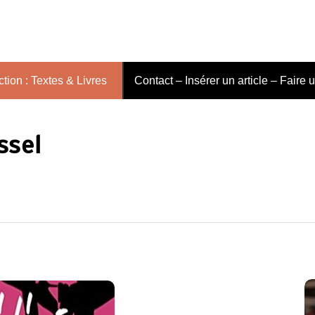
tion : Textes & Livres
Contact – Insérer un article – Faire 
ssel