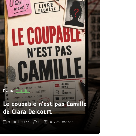
Dans
Roman
Romances 
Dans
Thriller
2026
Le coupable n’est pas Camille
6 Juil 2026
de Clara Delcourt
littérature s
8 Juil 2026
0
4 779 words