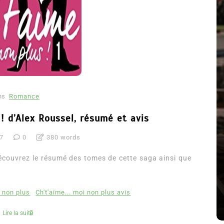
ns
Romance
! d’Alex Roussel, résumé et avis
Dans
Romance
17
0
380 words
Romances – l’actualité : été
2026
découvrez le résumé des tomes de cette saga ainsi que
6 Juil 2026
0
3 052 words
i non plus
Ch't'aime... moi non plus avis
littérature sentimentale
romance
Lire la suite