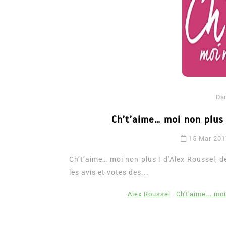
Da
Ch’t’aime… moi non plus 
15 Mar 20
Ch’t’aime… moi non plus ! d’Alex Roussel, 
les avis et votes des...
Alex Roussel
Ch't'aime... mo