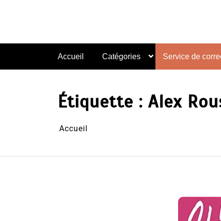
Aller
au
contenu
Accueil
Catégories
Service de correc
Étiquette :
Alex Rou
Accueil