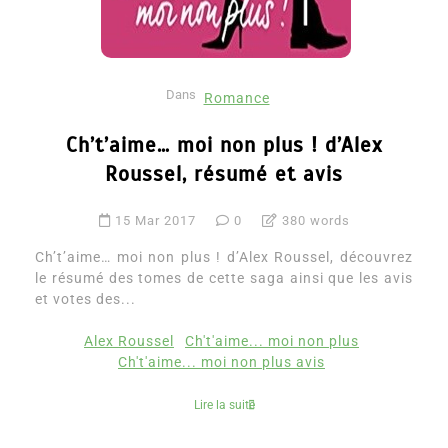
Dans
Romance
Ch’t’aime… moi non plus ! d’Alex
Roussel, résumé et avis
15 Mar 2017
0
380 words
Ch’t’aime… moi non plus ! d’Alex Roussel, découvrez
le résumé des tomes de cette saga ainsi que les avis
et votes des...
Alex Roussel
Ch't'aime... moi non plus
Ch't'aime... moi non plus avis
Lire la suite