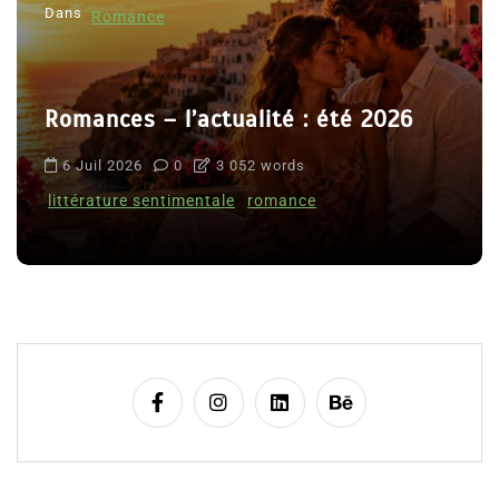
Dans
Romance
Romances – l’actualité : été 2026
6 Juil 2026
0
3 052 words
littérature sentimentale
romance