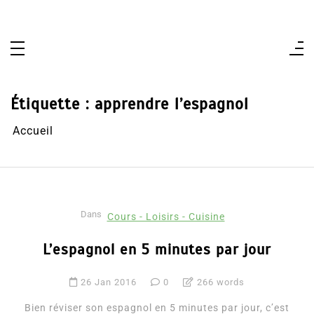
Aller
au
contenu
Étiquette :
apprendre l’espagnol
Accueil
Dans
Cours - Loisirs - Cuisine
L’espagnol en 5 minutes par jour
26 Jan 2016
0
266 words
Bien réviser son espagnol en 5 minutes par jour, c’est