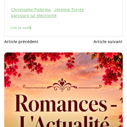
Christophe Palermo
Jérémie Torres
parcours iut électricité
Lire la suite
Article précédent
Article suivant
N
a
v
i
g
a
t
i
o
n