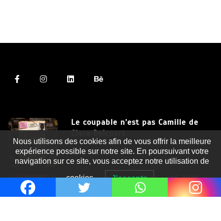
Le coupable n’est pas Camille de
Clara Delcourt
Nous utilisons des cookies afin de vous offrir la meilleure
expérience possible sur notre site. En poursuivant votre
8 Juil 2026
navigation sur ce site, vous acceptez notre utilisation de
Romances – l’actualité : été 2026
cookies.
J'accepte
6 Juil 2026