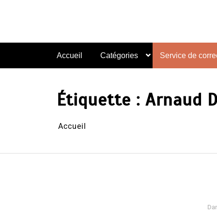
Aller
au
contenu
Accueil
Catégories
Service de correc
Étiquette :
Arnaud D
Accueil
Da