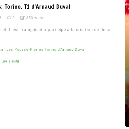
: Torino, T1 d’Arnaud Duval
6
0
353 words
iel. Il est français et a participé à la création de deux
in
Les Pousse-Pierres Torino d'Arnaud Duval
Lire la suite
été
Dans
Thriller
Le coupable n’est pas Camille
de Clara Delcourt
8 Juil 2026
0
4 779 words