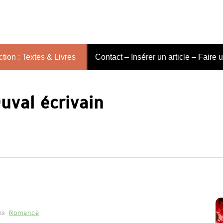
tion : Textes & Livres
Contact – Insérer un article – Faire 
uval écrivain
ns
Romance