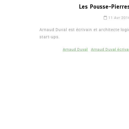
Les Pousse-Pierres
11 Avr 201
Arnaud Duval est écrivain et architecte logic
start-ups.
Arnaud Duval
Arnaud Duval écriva
Dans
Romance
Romances – l’actualité : 
2026
6 Juil 2026
0
3 052 words
littérature sentimentale
romance