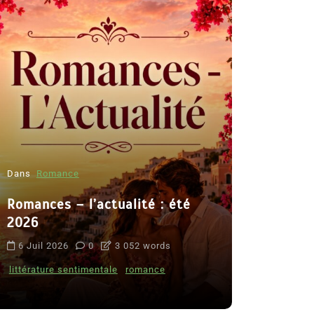
Dans
Romance
Romances – l’actualité : été
Dans
Thriller
2026
Le coupab
6 Juil 2026
0
3 052 words
de Clara 
littérature sentimentale
romance
8 Juil 2026