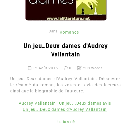
Dans
Romance
Un jeu…Deux dames d’Audrey
Vallantain
12 Août 2016
0
208 words
Un jeu…Deux dames d’Audrey Vallantain. Découvrez
le résumé du roman, les votes et avis des lecteurs
ainsi que la biographie de l’auteure.
Audrey Vallantain
Un jeu...Deux dames avis
Un jeu...Deux dames d'Audrey Vallantain
Lire la suite