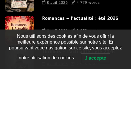
8 Juil 2026
4 779 words
Romances – l’actualité : été 2026
6 Juil 2026
3 052 words
Nous utilisons des cookies afin de vous offrir la
meilleure expérience possible sur notre site. En
poursuivant votre navigation sur ce site, vous acceptez
Thrillers – l’actualité : été 2026
notre utilisation de cookies.
J'accepte
4 Juil 2026
2 995 words
Le coupable n’est pas Camille de
Clara Delcourt
0
4 779 words
Romances – l’actualité : été 2026