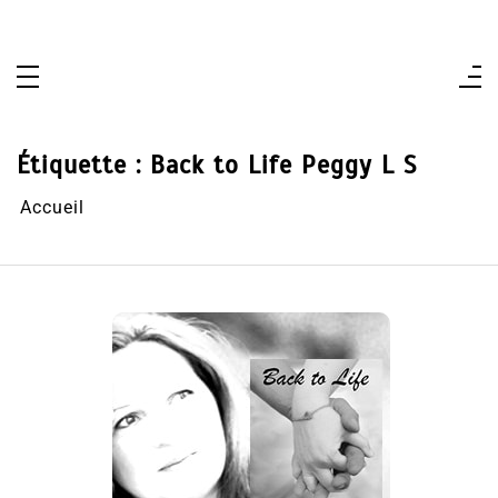
Aller
au
contenu
Étiquette :
Back to Life Peggy L S
Accueil