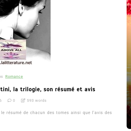
ns
Romance
été
Dans
Thriller
ini, la trilogie, son résumé et avis
Le coupable n’est pas Camille
6
0
593 words
de Clara Delcourt
e, le résumé de chacun des tomes ainsi que l’avis des
8 Juil 2026
0
4 779 words