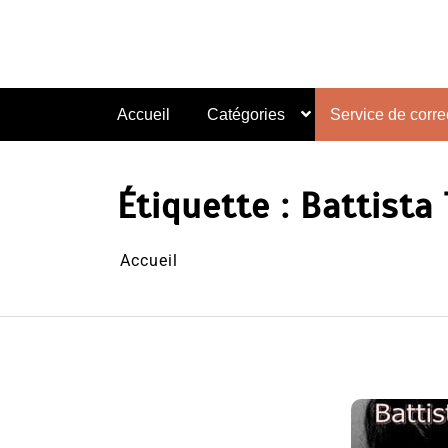
Aller
au
contenu
Accueil
Catégories
Service de correc
Étiquette :
Battista 
Accueil