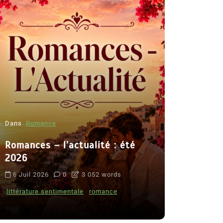
Dans
Romance
Romances – l’actualité : été
Dans
Thriller
2026
Le coupab
6 Juil 2026
0
3 052 words
de Clara 
littérature sentimentale
romance
8 Juil 2026