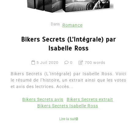
Dans
Romance
Bikers Secrets (L’Intégrale) par
Isabelle Ross
5 Juil 2020
0
700 words
Bikers Secrets (L’Intégrale) par Isabelle Ross. Voici
le résumé de l’histoire, un extrait ainsi que les votes
et avis des lectrices. Accès...
Bikers Secrets avis
Bikers Secrets extrait
Bikers Secrets Isabelle Ross
Lire la suite