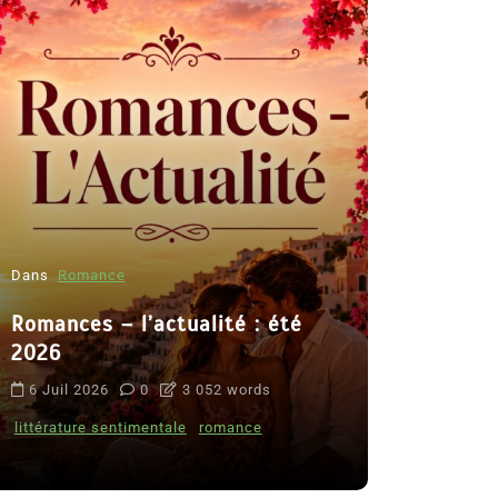
Dans
Romance
Romances – l’actualité : été
Dans
Thriller
2026
Le coupab
6 Juil 2026
0
3 052 words
de Clara 
littérature sentimentale
romance
8 Juil 2026