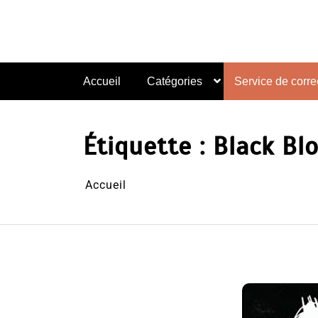
Aller
au
contenu
Accueil
Catégories
Service de correc
Étiquette :
Black Blo
Accueil