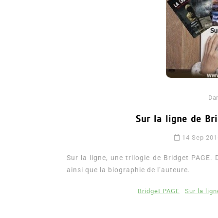
Da
Sur la ligne de Br
Dans
Romance
14 Sep 20
Romances – l’actualité : 
2026
Sur la ligne, une trilogie de Bridget PAGE. 
ainsi que la biographie de l’auteure.
6 Juil 2026
0
3 052 words
littérature sentimentale
romance
Bridget PAGE
Sur la lign