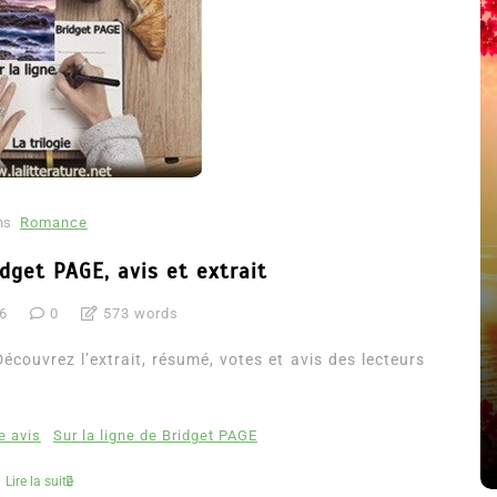
ns
Romance
idget PAGE, avis et extrait
16
0
573 words
été
Dans
Thriller
Découvrez l’extrait, résumé, votes et avis des lecteurs
Le coupable n’est pas Camille
de Clara Delcourt
e avis
Sur la ligne de Bridget PAGE
8 Juil 2026
0
4 779 words
Lire la suite