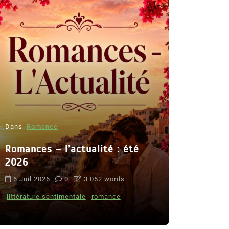
Dans
Romance
Romances – l’actualité : été
Dans
Thriller
2026
Le coupab
6 Juil 2026
0
3 052 words
de Clara 
littérature sentimentale
romance
8 Juil 2026