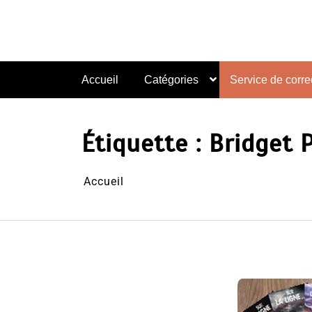
Aller
au
contenu
Accueil
Catégories
Service de correc
Étiquette :
Bridget 
Accueil