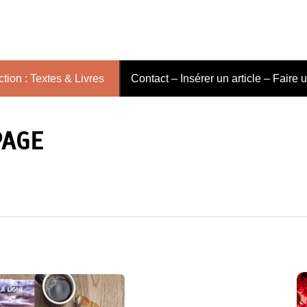
tion : Textes & Livres
Contact – Insérer un article – Faire 
PAGE