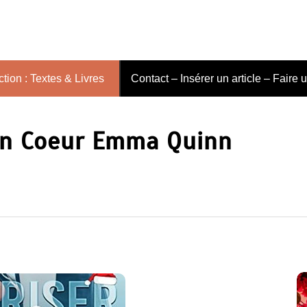
tion : Textes & Livres
Contact – Insérer un article – Faire 
on Coeur Emma Quinn