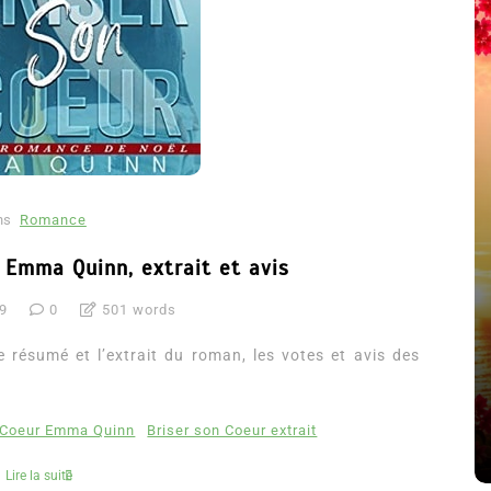
ns
Romance
 Emma Quinn, extrait et avis
19
0
501 words
été
Dans
Thriller
 résumé et l’extrait du roman, les votes et avis des
Le coupable n’est pas Camille
de Clara Delcourt
n Coeur Emma Quinn
Briser son Coeur extrait
8 Juil 2026
0
4 779 words
Lire la suite