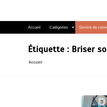
Aller
au
contenu
Accueil
Catégories
Service de correc
Étiquette :
Briser s
Accueil