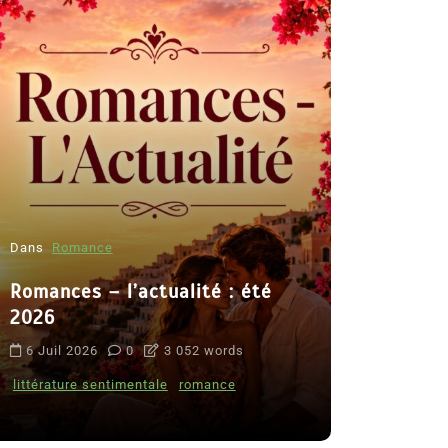
Dans
Romance
Romances – l’actualité : été
Dans
Thriller
2026
Le coupab
6 Juil 2026
0
3 052 words
de Clara 
littérature sentimentale
romance
8 Juil 2026