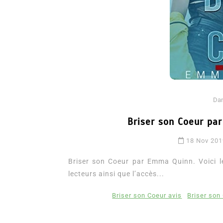
Da
Briser son Coeur par
Dans
Romance
18 Nov 20
Romances – l’actualité : 
2026
Briser son Coeur par Emma Quinn. Voici le
lecteurs ainsi que l’accès...
6 Juil 2026
0
3 052 words
littérature sentimentale
romance
Briser son Coeur avis
Briser so