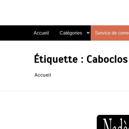
Aller
au
contenu
Accueil
Catégories
Service de correc
Étiquette :
Caboclos
Accueil