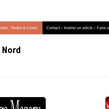
tion : Textes & Livres
Contact – Insérer un article – Faire 
 Nord