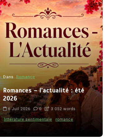
Dans
Romance
Romances – l’actualité : été
Dans
Thriller
2026
Le coupab
6 Juil 2026
0
3 052 words
de Clara 
littérature sentimentale
romance
8 Juil 2026