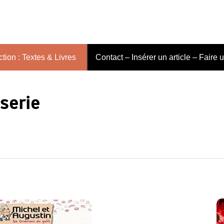
tion : Textes & Livres
Contact – Insérer un article – Faire 
serie