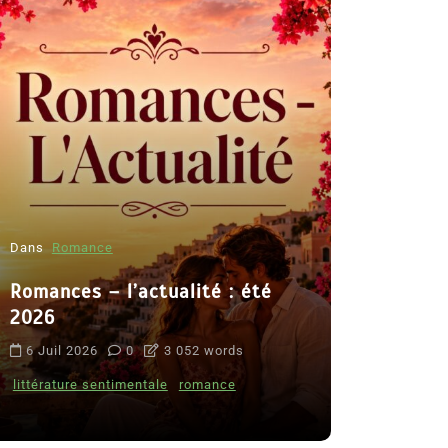
Dans
Romance
Romances – l’actualité : été
Dans
Thriller
2026
Le coupab
6 Juil 2026
0
3 052 words
de Clara 
littérature sentimentale
romance
8 Juil 2026