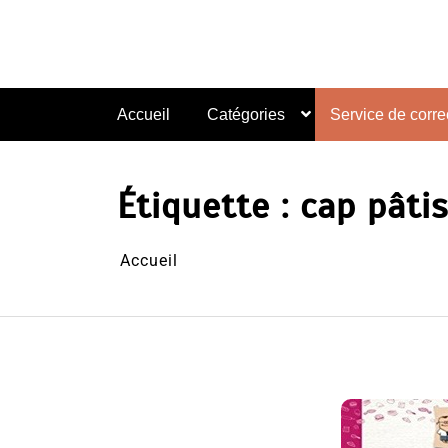
Aller
au
contenu
Accueil
Catégories
Service de correc
Étiquette :
cap pâtis
Accueil