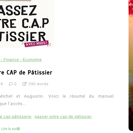
 - Finance - Economie
re CAP de Pâtissier
18
0
290 words
été
Dans
Thriller
Michel et Augustin. Voici le résumé du manuel
Le coupable n’est pas Camille
que l’accès...
de Clara Delcourt
e cap pâtisserie
passer votre cap de pâtissier
8 Juil 2026
0
4 779 words
Lire la suite