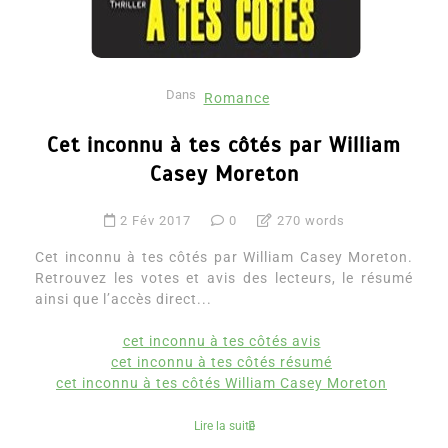
Dans
Romance
Cet inconnu à tes côtés par William
Casey Moreton
2 Fév 2017
0
270 words
Cet inconnu à tes côtés par William Casey Moreton.
Retrouvez les votes et avis des lecteurs, le résumé
ainsi que l’accès direct...
cet inconnu à tes côtés avis
cet inconnu à tes côtés résumé
cet inconnu à tes côtés William Casey Moreton
Lire la suite