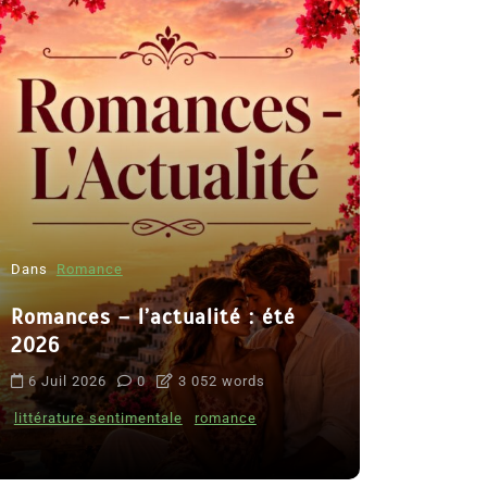
Dans
Romance
Romances – l’actualité : été
Dans
Thriller
2026
Le coupab
6 Juil 2026
0
3 052 words
de Clara 
littérature sentimentale
romance
8 Juil 2026