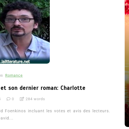
ns
Romance
été
Dans
Thriller
 et son dernier roman: Charlotte
Le coupable n’est pas Camille
4
0
284 words
de Clara Delcourt
 Foenkinos incluant les votes et avis des lecteurs.
8 Juil 2026
0
4 779 words
avid...