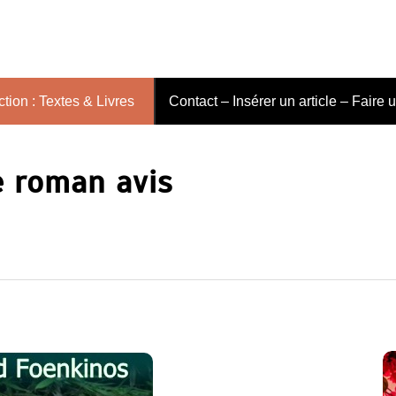
tion : Textes & Livres
Contact – Insérer un article – Faire 
e roman avis