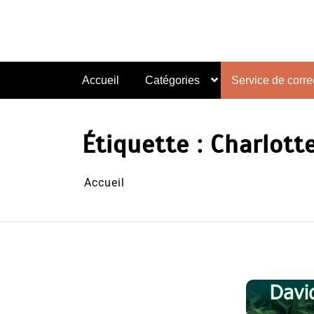
Aller
au
contenu
Accueil
Catégories
Service de correc
Étiquette :
Charlott
Accueil