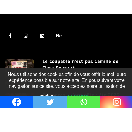
Le coupable n’est pas Camille de
Clara Delcourt
Nous utilisons des cookies afin de vous offrir la meilleure
8 Juil 2026
expérience possible sur notre site. En poursuivant votre
navigation sur ce site, vous acceptez notre utilisation de
Romances – l’actualité : été 2026
cookies.
J'accepte
6 Juil 2026
Thrillers – l’actualité : été 2026