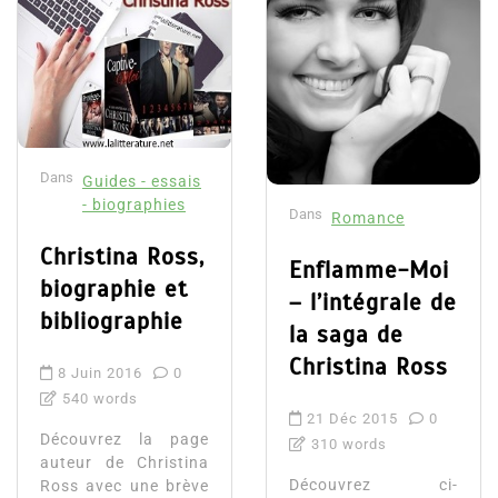
Dans
Guides - essais
- biographies
Dans
Romance
Christina Ross,
Enflamme-Moi
biographie et
– l’intégrale de
bibliographie
la saga de
Christina Ross
8 Juin 2016
0
540 words
21 Déc 2015
0
Découvrez la page
310 words
auteur de Christina
Découvrez ci-
Ross avec une brève