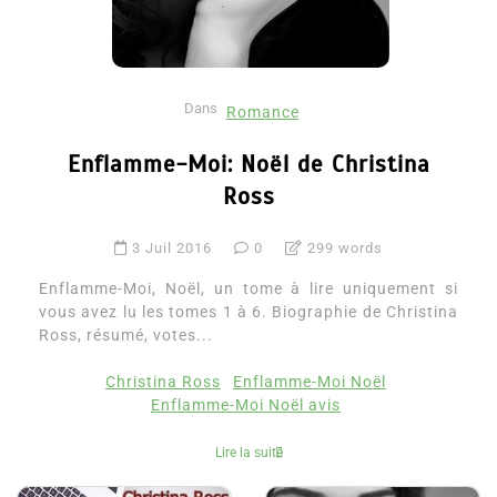
Dans
Romance
Enflamme-Moi: Noël de Christina
Ross
3 Juil 2016
0
299 words
Enflamme-Moi, Noël, un tome à lire uniquement si
vous avez lu les tomes 1 à 6. Biographie de Christina
Ross, résumé, votes...
Christina Ross
Enflamme-Moi Noël
Enflamme-Moi Noël avis
Lire la suite