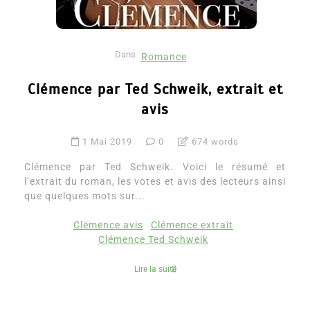
Dans
Romance
Clémence par Ted Schweik, extrait et
avis
1 Mai 2019
0
674 words
Clémence par Ted Schweik. Voici le résumé et
l’extrait du roman, les votes et avis des lecteurs ainsi
que quelques mots sur...
Clémence avis
Clémence extrait
Clémence Ted Schweik
Lire la suite