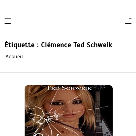
Aller
au
contenu
Étiquette :
Clémence Ted Schweik
Accueil