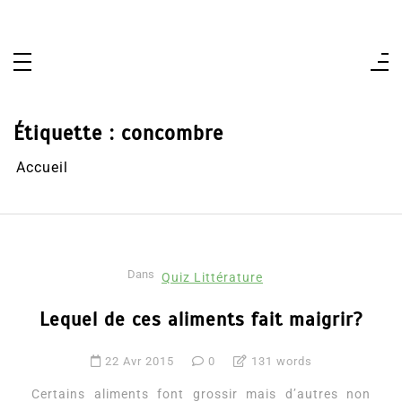
Aller
au
contenu
Étiquette :
concombre
Accueil
Dans
Quiz Littérature
Lequel de ces aliments fait maigrir?
22 Avr 2015
0
131 words
Certains aliments font grossir mais d’autres non