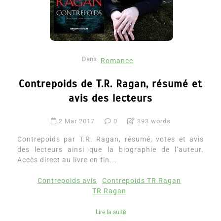
Dans
Romance
Contrepoids de T.R. Ragan, résumé et
avis des lecteurs
2 Mar 2017
0
393 words
Contrepoids par T.R. Ragan, résumé, votes et avis
des lecteurs ainsi que la biographie de l’auteur.
Accès direct au livre en fin...
Contrepoids avis
Contrepoids TR Ragan
TR Ragan
Lire la suite