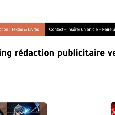
tion : Textes & Livres
Contact – Insérer un article – Faire 
ng rédaction publicitaire v