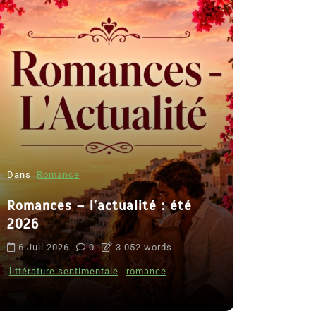
Dans
Romance
Romances – l’actualité : été
Dans
Thriller
2026
Le coupab
6 Juil 2026
0
3 052 words
de Clara 
littérature sentimentale
romance
8 Juil 2026