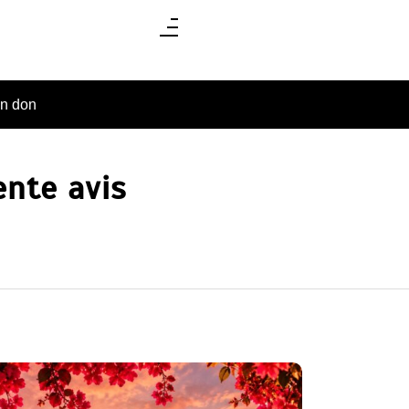
un don
ente avis