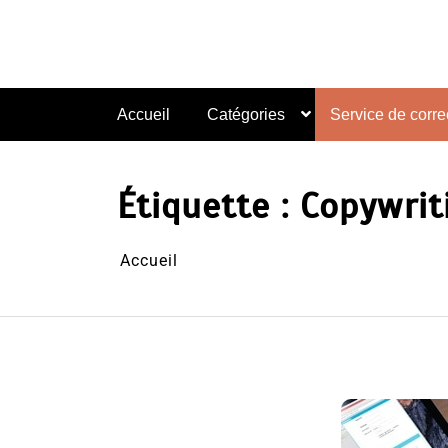
Aller
au
contenu
Accueil
Catégories
Service de correc
Étiquette :
Copywriti
Accueil